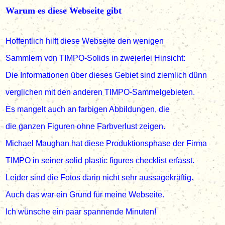
Warum es diese Webseite gibt
Hoffentlich hilft diese Webseite den wenigen
Sammlern von TIMPO-Solids
in zweierlei Hinsicht:
Die Informationen über dieses Gebiet sind
ziemlich dünn
verglichen mit den anderen TIMPO-Sammelgebieten.
Es mangelt auch an farbigen Abbildungen, die
die ganzen Figuren ohne Farbverlust zeigen.
Michael Maughan hat diese Produktionsphase der Firma
TIMPO in seiner solid plastic figures checklist erfasst.
Leider sind die Fotos darin nicht sehr aussagekräftig.
Auch das war ein Grund für meine
Webseite.
Ich wünsche ein paar spannende Minuten!